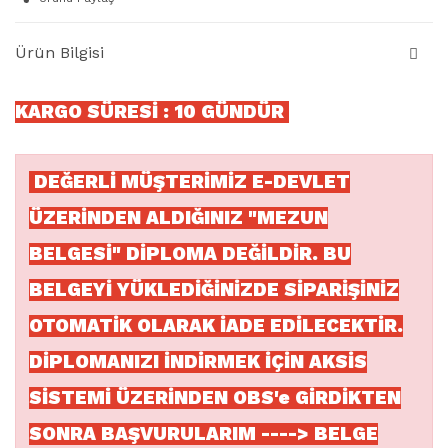
Ürün Bilgisi
KARGO SÜRESİ : 10 GÜNDÜR
DEĞERLİ MÜŞTERİMİZ E-DEVLET
ÜZERİNDEN ALDIĞINIZ "MEZUN
BELGESİ" DİPLOMA DEĞİLDİR. BU
BELGEYİ YÜKLEDİĞİNİZDE SİPARİŞİNİZ
OTOMATİK OLARAK İADE EDİLECEKTİR.
DİPLOMANIZI İNDİRMEK İÇİN AKSİS
SİSTEMİ ÜZERİNDEN OBS'e GİRDİKTEN
SONRA BAŞVURULARIM ----> BELGE