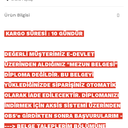
Ürün Bilgisi
KARGO SÜRESİ : 10 GÜNDÜR
DEĞERLİ MÜŞTERİMİZ E-DEVLET
ÜZERİNDEN ALDIĞINIZ "MEZUN BELGESİ"
DİPLOMA DEĞİLDİR. BU BELGEYİ
YÜKLEDİĞİNİZDE SİPARİŞİNİZ OTOMATİK
OLARAK İADE EDİLECEKTİR. DİPLOMANIZI
İNDİRMEK İÇİN AKSİS SİSTEMİ ÜZERİNDEN
OBS'e GİRDİKTEN SONRA BAŞVURULARIM -
---> BELGE TALEPLERİM BÖLÜMÜNE